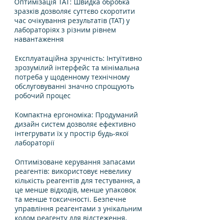
Оптимізація TAT: Швидка обробка
зразків дозволяє суттєво скоротити
час очікування результатів (TAT) у
лабораторіях з різним рівнем
навантаження
Експлуатаційна зручність: Інтуїтивно
зрозумілий інтерфейс та мінімальна
потреба у щоденному технічному
обслуговуванні значно спрощують
робочий процес
Компактна ергономіка: Продуманий
дизайн систем дозволяє ефективно
інтегрувати їх у простір будь-якої
лабораторії
Оптимізоване керування запасами
реагентів: використовує невелику
кількість реагентів для тестування, а
це менше відходів, менше упаковок
та менше токсичності. Безпечне
управління реагентами з унікальним
кодом реагенту для відстеження,