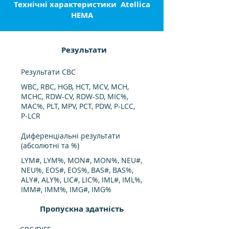
Технічні характеристики
Atellica
HEMA
Результати
Результати CBC
WBC, RBC, HGB, HCT, MCV, MCH,
MCHC, RDW-CV, RDW-SD, MIC%,
MAC%, PLT, MPV, PCT, PDW, P-LCC,
P-LCR
Диференціальні результати
(абсолютні та %)
LYM#, LYM%, MON#, MON%, NEU#,
NEU%, EOS#, EOS%, BAS#, BAS%,
ALY#, ALY%, LIC#, LIC%, IML#, IML%,
IMM#, IMM%, IMG#, IMG%
Пропускна здатність