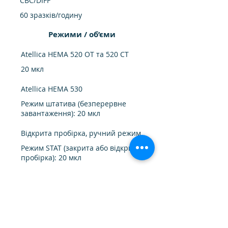
CBC/DIFF
60 зразків/годину
Режими / об’єми
Atellica HEMA 520 OT та 520 CT
20 мкл
Atellica HEMA 530
Режим штатива (безперервне
завантаження): 20 мкл
Відкрита пробірка, ручний режим
Режим STAT (закрита або відкрита
пробірка): 20 мкл
Діапазон вимірювання
WBC
0,2 - 300 х 103 / мм3