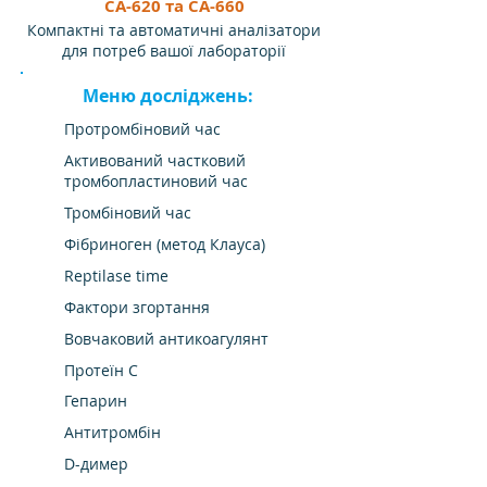
CA-620 та CA-660
Компактні та автоматичні аналізатори
для потреб вашої лабораторії
Меню досліджень:
Протромбіновий час
Активований частковий
тромбопластиновий час
Тромбіновий час
Фібриноген (метод Клауса)
Reptilase time
Фактори згортання
Вовчаковий антикоагулянт
Протеїн С
Гепарин
Антитромбін
D-димер