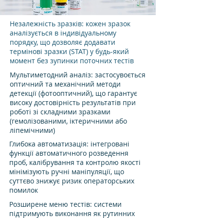
Незалежність зразків: кожен зразок
аналізується в індивідуальному
порядку, що дозволяє додавати
термінові зразки (STAT) у будь-який
момент без зупинки поточних тестів
Мультиметодний аналіз: застосувоється
оптичний та механічний методи
детекції (фотооптичний), що гарантує
високу достовірність результатів при
роботі зі складними зразками
(гемолізованими, іктеричними або
ліпемічними)
Глибока автоматизація: інтегровані
функції автоматичного розведення
проб, калібрування та контролю якості
мінімізують ручні маніпуляції, що
суттєво знижує ризик операторських
помилок
Розширене меню тестів: системи
підтримують виконання як рутинних