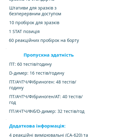
Штативи для зразків з
безперервним доступом
10 пробірок для зразків
1 STAT позиція
60 реакційних пробірок на борту
Пропускна здатність
ПТ: 60 тестів/годину
D-димер: 16 тестів/годину
ПТ/АЧТЧ/Фібриноген: 48 тестів/
годину
ПТ/АЧТЧ/Фібриноген/АТ: 40 тестів/
год
ПТ/АЧТЧ/Фіб/D-димер: 32 тестів/год
Додаткова інформація:
4 реакційні вимірювальні (CA-620) та